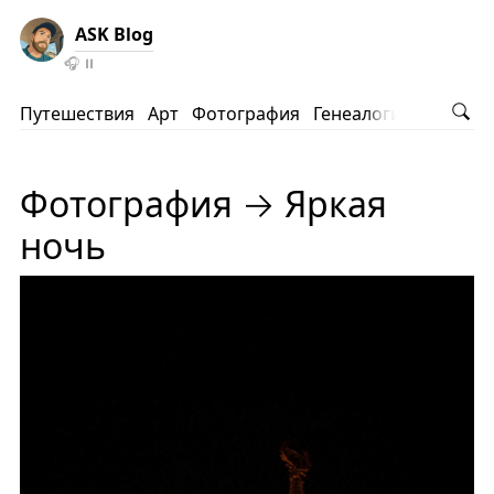
ASK Blog
🎧
⏸️
Путешествия
Арт
Фотография
Генеалогия
АНВ
Ко
Фотография → Яркая
ночь