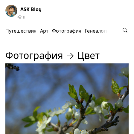
ASK Blog
🎧
⏸️
Путешествия
Арт
Фотография
Генеалогия
АНВ
Ко
Фотография → Цвет