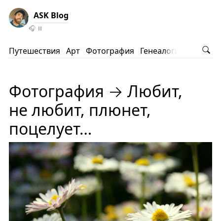
ASK Blog
🎧
⏸️
Путешествия
Арт
Фотография
Генеалогия
АНВ
Ко
Фотография → Любит,
не любит, плюнет,
поцелует…