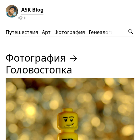
ASK Blog
🎧
⏸️
Путешествия
Арт
Фотография
Генеалогия
АНВ
Ко
Фотография →
Головостопка