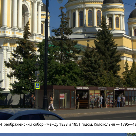
Преображенский собор) (между 1838 и 1851 годом. Колокольня — 1795—18