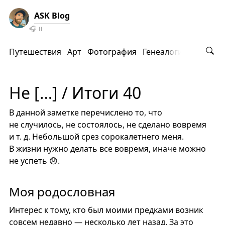
ASK Blog
🎧
⏸️
Путешествия
Арт
Фотография
Генеалогия
АНВ
Ко
Не […] / Итоги 40
В данной заметке перечислено то, что
не случилось, не состоялось, не сделано вовремя
и т. д. Небольшой срез сорокалетнего меня.
В жизни нужно делать все вовремя, иначе можно
не успеть 😞.
Моя родословная
Интерес к тому, кто был моими предками возник
совсем недавно — несколько лет назад. За это