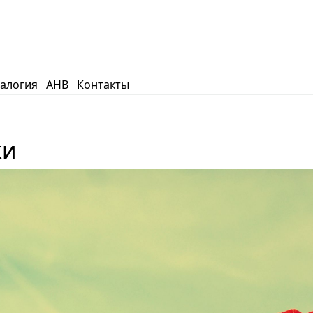
еалогия
АНВ
Контакты
ки