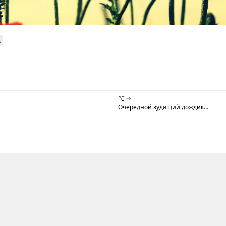
ь
⌥ →
Очередной зудящий дождик…