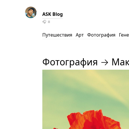
ASK Blog
🎧
⏸️
Путешествия
Арт
Фотография
Ген
Фотография → Ма