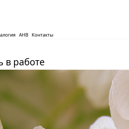
еалогия
АНВ
Контакты
 в работе