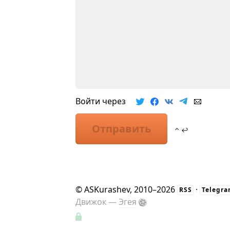
Войти через
Отправить
⌃ ↩
©
ASKurashev
, 2010–2026
·
RSS
Telegr
Движок —
Эгея