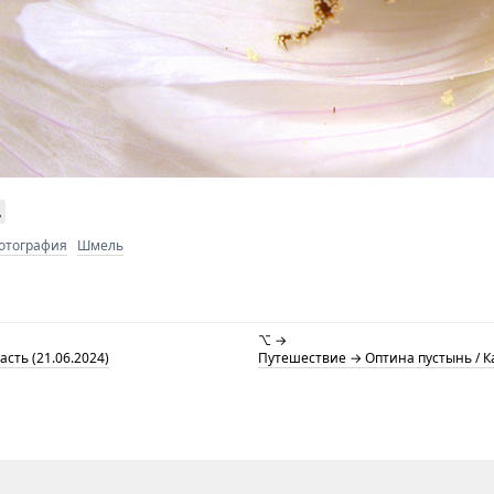
ь
отография
Шмель
⌥ →
сть (21.06.2024)
Путешествие → Оптина пустынь / Ка