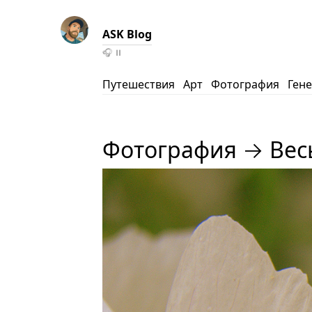
ASK Blog
🎧
⏸️
Путешествия
Арт
Фотография
Ген
Фотография → Весь