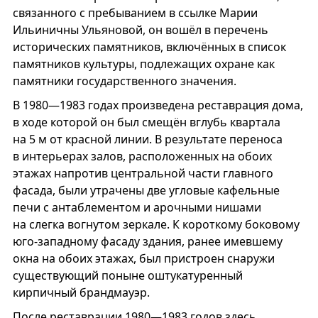
связанного с пребыванием в ссылке Марии
Ильиничны Ульяновой, он вошёл в перечень
исторических памятников, включённых в список
памятников культуры, подлежащих охране как
памятники государственного значения.
В 1980—1983 годах произведена реставрация дома,
в ходе которой он был смещён вглубь квартала
на 5 м от красной линии. В результате переноса
в интерьерах залов, расположенных на обоих
этажах напротив центральной части главного
фасада, были утрачены две угловые кафельные
печи с антаблементом и арочными нишами
на слегка вогнутом зеркале. К короткому боковому
юго-западному фасаду здания, ранее имевшему
окна на обоих этажах, был пристроен снаружи
существующий поныне оштукатуренный
кирпичный брандмауэр.
После реставрации 1980—1983 годов здесь