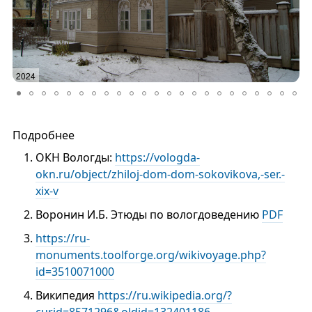
2024
2
Подробнее
ОКН Вологды:
https://vologda-
okn.ru/object/zhiloj-dom-dom-sokovikova,-ser.-
xix-v
Воронин И.Б. Этюды по вологдоведению
PDF
https://ru-
monuments.toolforge.org/wikivoyage.php?
id=3510071000
Википедия
https://ru.wikipedia.org/?
curid=8571296&oldid=132401186